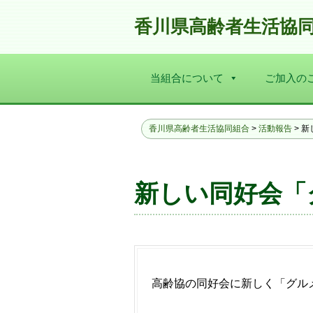
香川県高齢者生活協
当組合について
ご加入の
香川県高齢者生活協同組合
>
活動報告
>
新
新しい同好会「
高齢協の同好会に新しく「グル