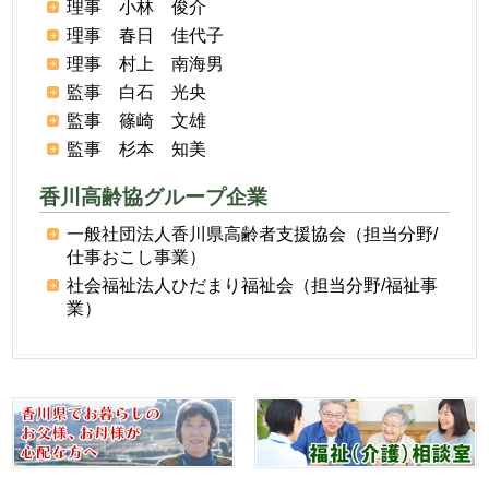
理事 小林 俊介
理事 春日 佳代子
理事 村上 南海男
監事 白石 光央
監事 篠崎 文雄
監事 杉本 知美
香川高齢協グループ企業
一般社団法人香川県高齢者支援協会（担当分野/
仕事おこし事業）
社会福祉法人ひだまり福祉会（担当分野/福祉事
業）